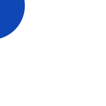
网站首页
时博