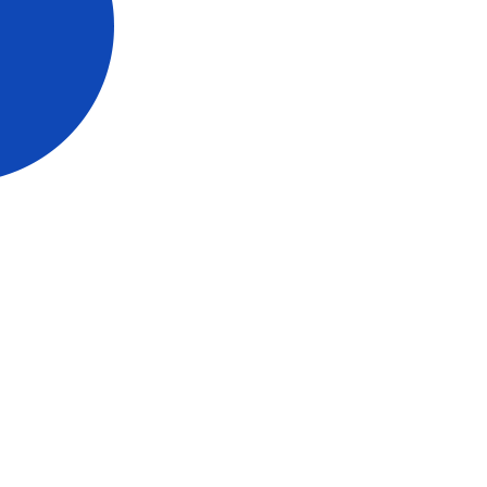
网站首页
时博