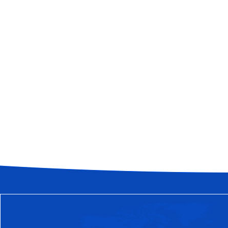
+
+
兴和县气化板技术升级 助力多行业物料输送…
兴和县空气电加
+
+
兴和县双轴加湿搅拌机：工业粉尘治理的高…
兴和县气化板技
+
+
兴和县耐磨陶瓷复合管：工业管道领域的革…
兴和县新型库底
+
+
兴和县新型气力输送泵助力工业生产效率大…
兴和县​​软管泵