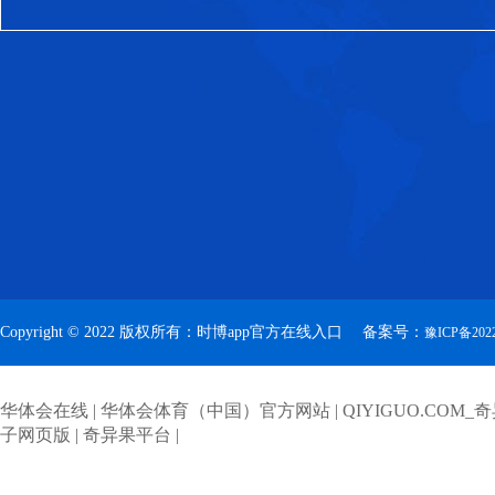
Copyright © 2022 版权所有：时博app官方在线入口 备案号：
豫ICP备2022
华体会在线
|
华体会体育（中国）官方网站
|
QIYIGUO.COM_
子网页版
|
奇异果平台
|