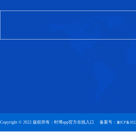
Copyright © 2022 版权所有：时博app官方在线入口 备案号：
豫ICP备2022