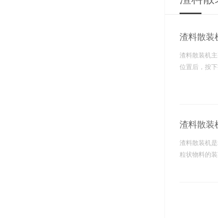
气力输送设备供应及服务
PRODUCT
渣料散装
输送设备
渣料散装机主
送设备
位置后，按下
渣料散装
渣料散装机是
粒状物料的装
封泵
送泵