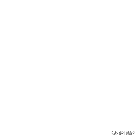
展飞机械专注
产品中心
渣料散
热门关键字