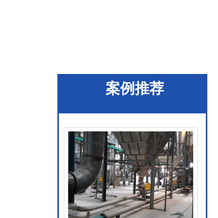
琼海市库底双侧卸料
器
查看更多
案例推荐