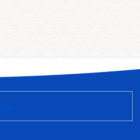
赖。
03