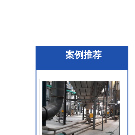
30
普宁市库底双侧卸料
器
查看更多
案例推荐