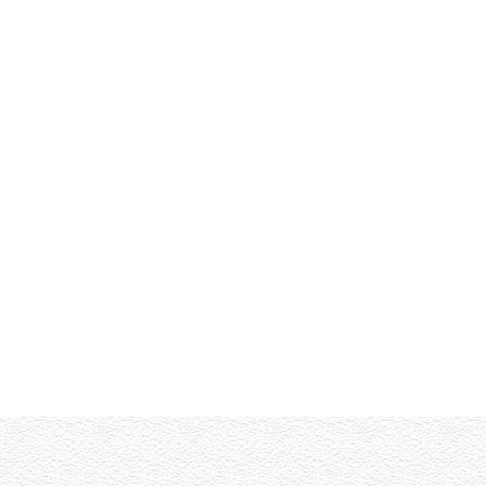
键字：
阳明区粉体气…
阳明区料封泵
阳明区仓泵
阳明区气力输…