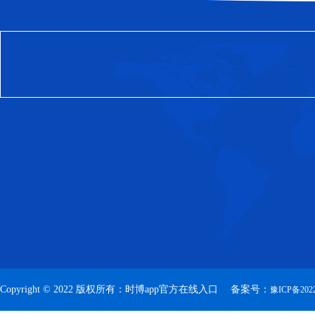
Copyright © 2022 版权所有：时博app官方在线入口 备案号：
豫ICP备2022