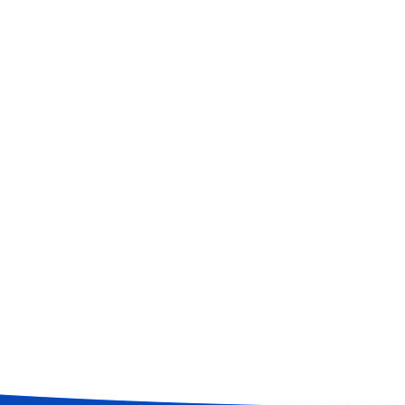
乐清市气力喷射泵
乐
+
+
乐清市气化板技术升级 助力多行业物料输送…
乐清市空气电加
+
+
乐清市双轴加湿搅拌机：工业粉尘治理的高…
乐清市气化板技
+
+
乐清市耐磨陶瓷复合管：工业管道领域的革…
乐清市新型库底
+
+
乐清市新型气力输送泵助力工业生产效率大…
乐清市​​软管泵