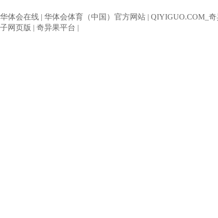
华体会在线
|
华体会体育（中国）官方网站
|
QIYIGUO.COM_
子网页版
|
奇异果平台
|