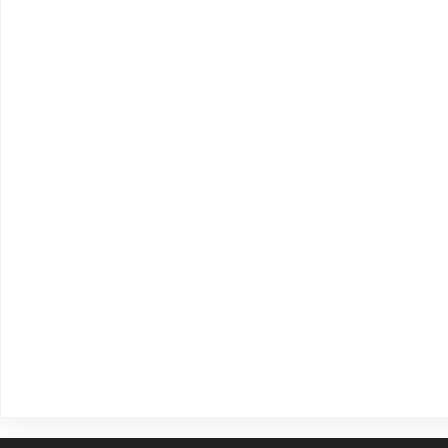
气力输送设备供应及服务