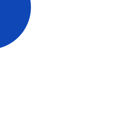
网站首页
时博