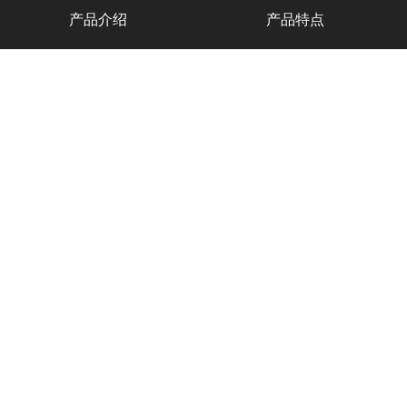
产品介绍
产品特点