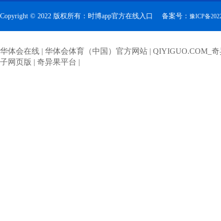
Copyright © 2022 版权所有：时博app官方在线入口 备案号：
豫ICP备2022
华体会在线
|
华体会体育（中国）官方网站
|
QIYIGUO.COM_
子网页版
|
奇异果平台
|