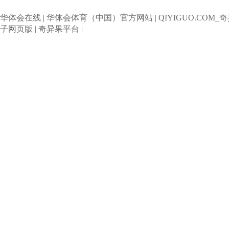
华体会在线
|
华体会体育（中国）官方网站
|
QIYIGUO.COM_
子网页版
|
奇异果平台
|