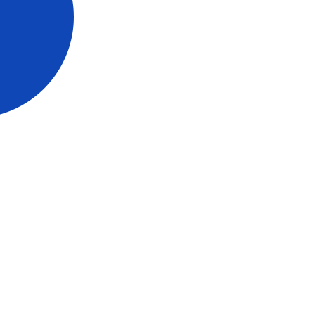
网站首页
时博