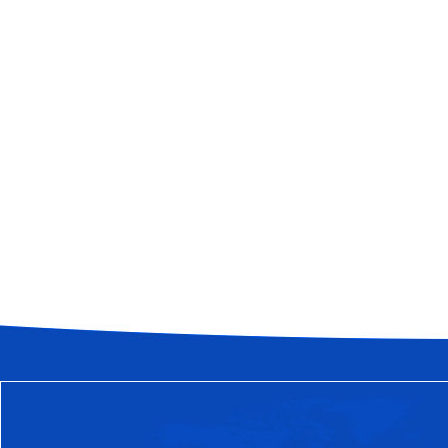
+
+
阜新市气化板技术升级 助力多行业物料输送…
阜新市空气电加
+
+
阜新市双轴加湿搅拌机：工业粉尘治理的高…
阜新市气化板技
+
+
阜新市耐磨陶瓷复合管：工业管道领域的革…
阜新市新型库底
+
+
阜新市新型气力输送泵助力工业生产效率大…
阜新市​​软管泵