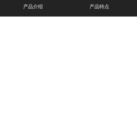
产品介绍
产品特点