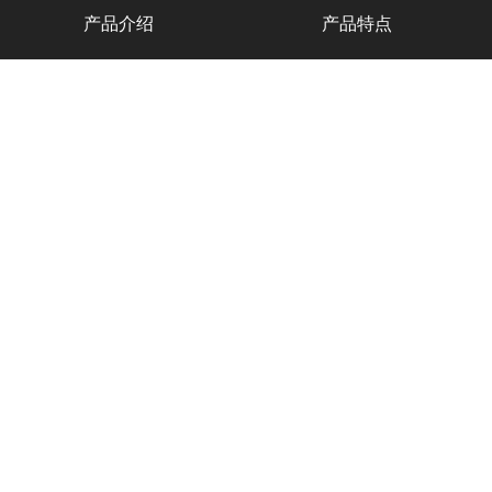
产品介绍
产品特点