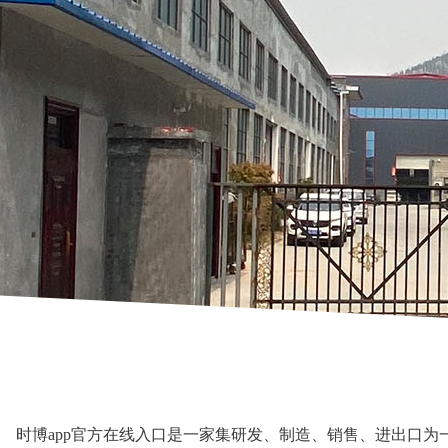
时博app官方在线入口是一家集研发、制造、销售、进出口为