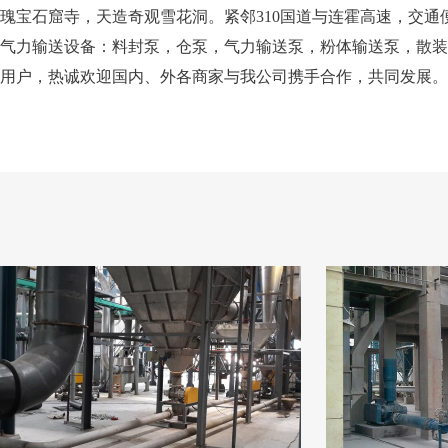
瑰宝石窟寺，天造奇观雪花洞。紧邻310国道与连霍高速，交
气力输送设备：料封泵，仓泵，气力输送泵，粉体输送泵，散装
用户，热诚欢迎国内、外各商家与我公司携手合作，共同发展。
客户现场案
CUSTOMER SITE 