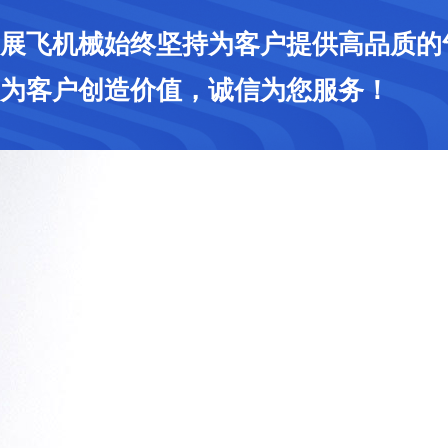
展飞机械始终坚持为客户提供高品质的
为客户创造价值，诚信为您服务！