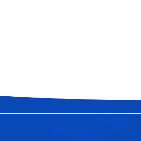
常见问题
舟山市如何克服粉料气力输送系统
FAQ
气力输送管道是输送系统设备易发生
何克服磨损问题也是一门学问，下面
舟山市料封泵的噪音有哪些
作为机械设备，粉体输送设备-料封
避免的会有噪音发出，那么这些噪音
舟山市气力输送设备气流泵在水泥