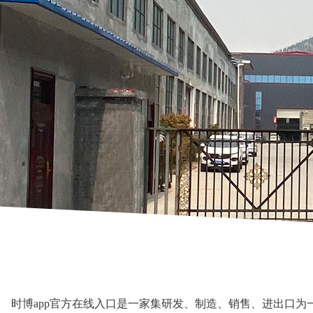
时博app官方在线入口是一家集研发、制造、销售、进出口为