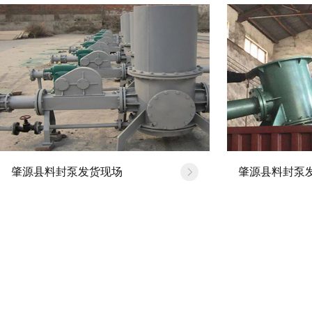
肇源县料封泵发货现场
肇源县料封泵
局对于料封泵系统的…
[20