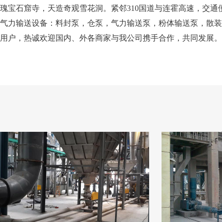
瑰宝石窟寺，天造奇观雪花洞。紧邻310国道与连霍高速，交
气力输送设备：料封泵，仓泵，气力输送泵，粉体输送泵，散装
用户，热诚欢迎国内、外各商家与我公司携手合作，共同发展。
客户现场案
CUSTOMER SITE 