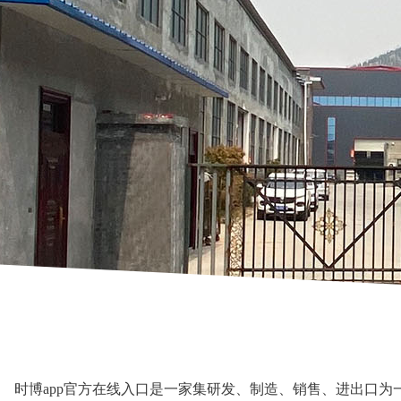
时博app官方在线入口是一家集研发、制造、销售、进出口为