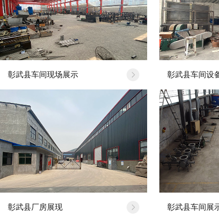
公司新闻
行业动态
彰武县车间现场展示
彰武县车间设
送料封泵有明显的节…
[20
彰武县厂房展现
彰武县车间展