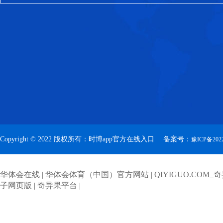
气流泵应用于水泥行业中，对稳定水
量、节约能耗、降低成本等起着至关
Copyright © 2022 版权所有：时博app官方在线入口 备案号：
豫ICP备2022
华体会在线
|
华体会体育（中国）官方网站
|
QIYIGUO.COM_
子网页版
|
奇异果平台
|