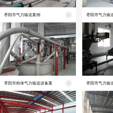
枣阳市气力输送案例
枣阳市气力输
枣阳市粉体气力输送设备案
枣阳市气力输