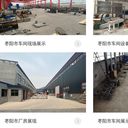
公司新闻
行业动态
枣阳市车间现场展示
枣阳市车间设
送料封泵有明显的节…
[20
枣阳市厂房展现
枣阳市车间展