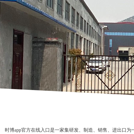
时博app官方在线入口是一家集研发、制造、销售、进出口为