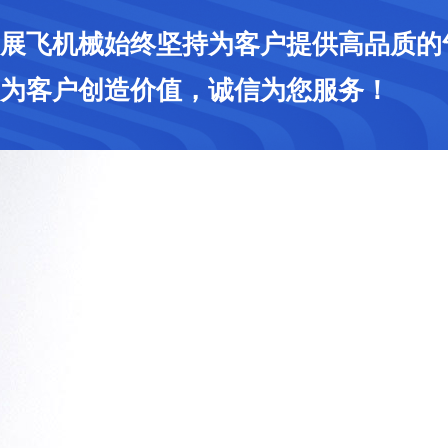
展飞机械始终坚持为客户提供高品质的
为客户创造价值，诚信为您服务！