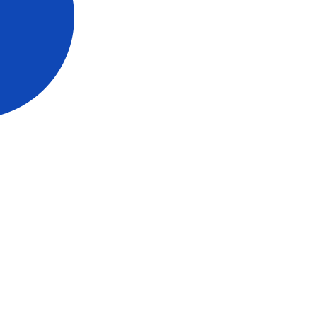
网站首页
时博