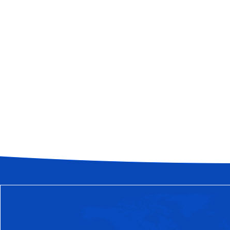
常见问题
玉溪市如何克服粉料气力输送系统
FAQ
气力输送管道是输送系统设备易发生
何克服磨损问题也是一门学问，下面
玉溪市料封泵的噪音有哪些
作为机械设备，粉体输送设备-料封
避免的会有噪音发出，那么这些噪音
玉溪市气力输送设备气流泵在水泥