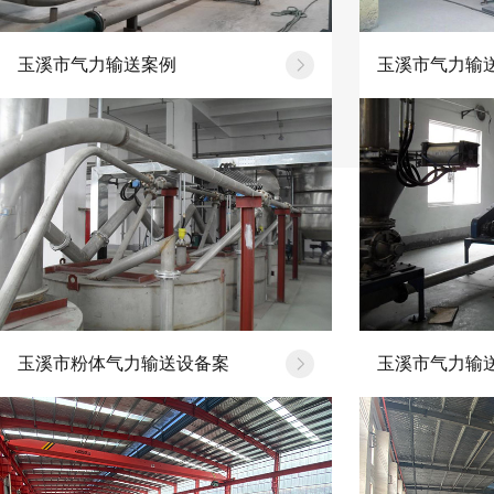
玉溪市气力输送案例
玉溪市气力输
玉溪市粉体气力输送设备案
玉溪市气力输