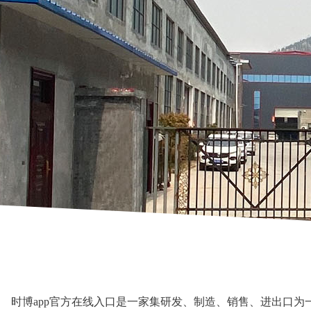
时博app官方在线入口是一家集研发、制造、销售、进出口为