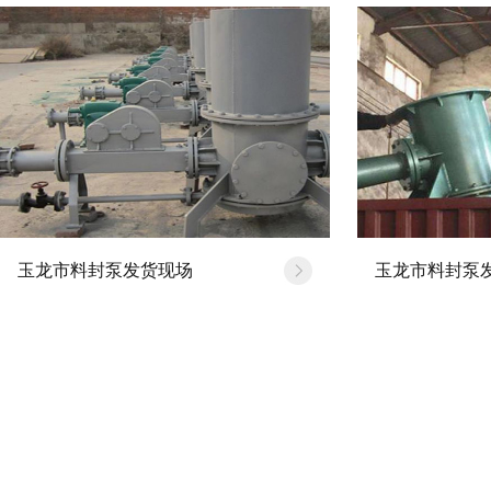
玉龙市料封泵发货现场
玉龙市料封泵
局对于料封泵系统的…
[20