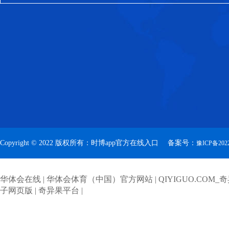
气流泵应用于水泥行业中，对稳定水
量、节约能耗、降低成本等起着至关
Copyright © 2022 版权所有：时博app官方在线入口 备案号：
豫ICP备2022
华体会在线
|
华体会体育（中国）官方网站
|
QIYIGUO.COM_
子网页版
|
奇异果平台
|