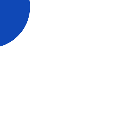
网站首页
时博