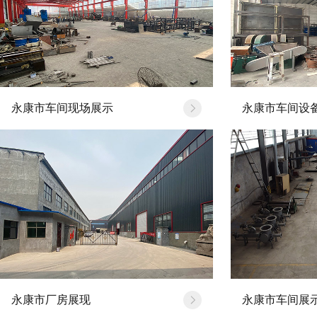
公司新闻
行业动态
永康市车间现场展示
永康市车间设
送料封泵有明显的节…
[20
永康市厂房展现
永康市车间展