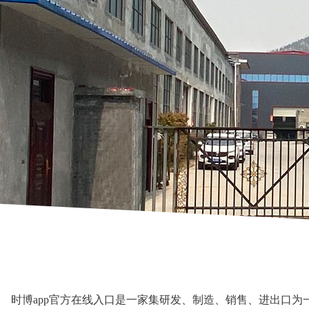
时博app官方在线入口是一家集研发、制造、销售、进出口为