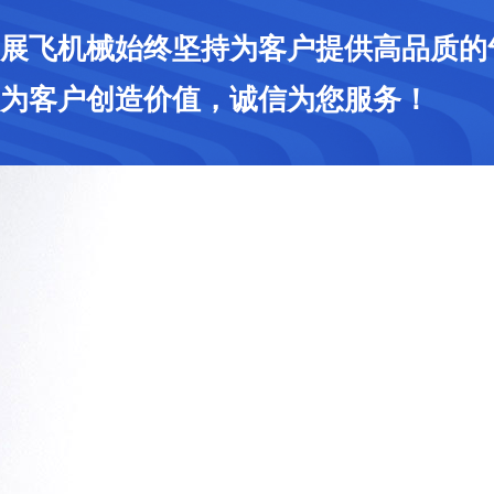
展飞机械始终坚持为客户提供高品质的
为客户创造价值，诚信为您服务！