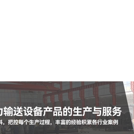
输送斜槽
耐磨管
耐磨弯头
鼓风机
布袋除尘器
查看更多