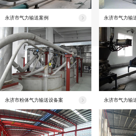
永济市气力输送案例
永济市气力输
永济市粉体气力输送设备案
永济市气力输