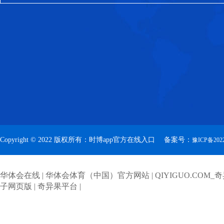
气流泵应用于水泥行业中，对稳定水
量、节约能耗、降低成本等起着至关
Copyright © 2022 版权所有：时博app官方在线入口 备案号：
豫ICP备2022
华体会在线
|
华体会体育（中国）官方网站
|
QIYIGUO.COM_
子网页版
|
奇异果平台
|