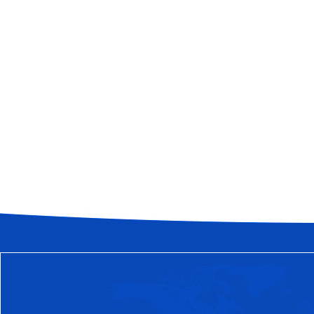
常见问题
永济市如何克服粉料气力输送系统
FAQ
气力输送管道是输送系统设备易发生
何克服磨损问题也是一门学问，下面
永济市料封泵的噪音有哪些
作为机械设备，粉体输送设备-料封
避免的会有噪音发出，那么这些噪音
永济市气力输送设备气流泵在水泥