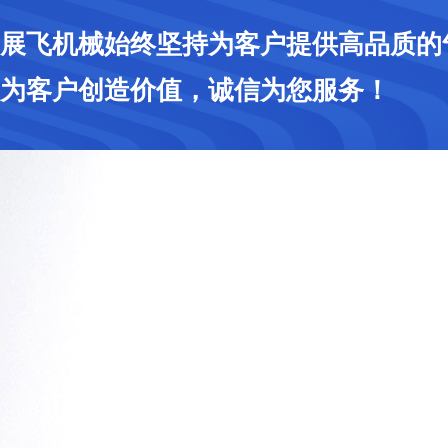
展飞机械始终坚持为客户提供高品质的
为客户创造价值，诚信为您服务！