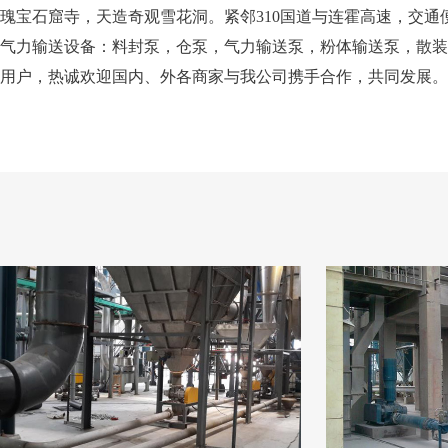
瑰宝石窟寺，天造奇观雪花洞。紧邻310国道与连霍高速，交
气力输送设备：料封泵，仓泵，气力输送泵，粉体输送泵，散装
用户，热诚欢迎国内、外各商家与我公司携手合作，共同发展。
客户现场案
CUSTOMER SITE 