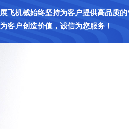
展飞机械始终坚持为客户提供高品质的
为客户创造价值，诚信为您服务！