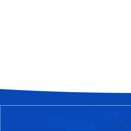
常见问题
永和县如何克服粉料气力输送系统
FAQ
气力输送管道是输送系统设备易发生
何克服磨损问题也是一门学问，下面
永和县料封泵的噪音有哪些
作为机械设备，粉体输送设备-料封
避免的会有噪音发出，那么这些噪音
永和县气力输送设备气流泵在水泥