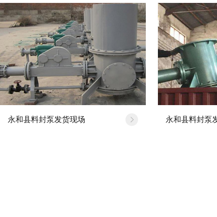
永和县料封泵发货现场
永和县料封泵
局对于料封泵系统的…
[20