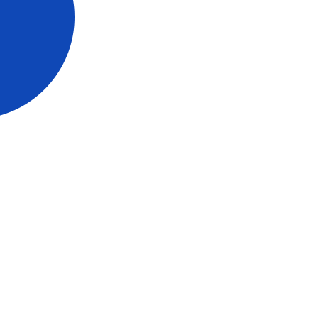
网站首页
时博