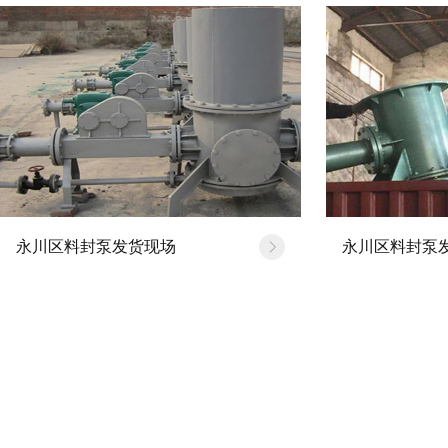
永川区料封泵发货现场
永川区料封泵
局对于料封泵系统的…
[20