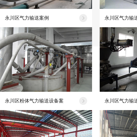
永川区气力输送案例
永川区气力输
永川区粉体气力输送设备案
永川区气力输