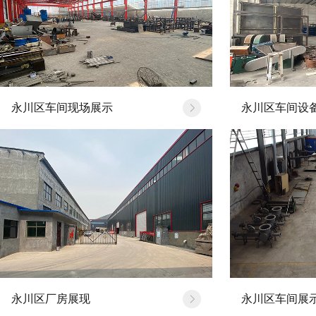
公司新闻
行业动态
永川区车间现场展示
永川区车间设
送料封泵有明显的节…
[20
永川区厂房展现
永川区车间展