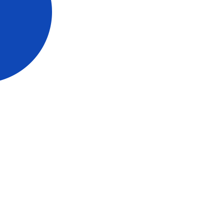
网站首页
时博