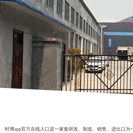
时博app官方在线入口是一家集研发、制造、销售、进出口为