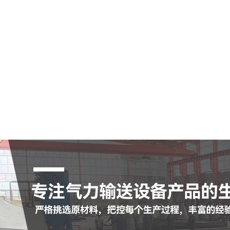
空气输送斜槽
陶瓷耐磨管
陶瓷耐磨弯头
罗茨鼓风机
脉冲布袋除尘器
查看更多