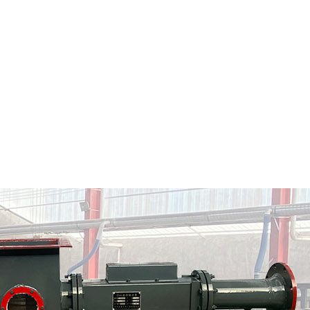
宜兴市粉料输送泵
宜兴市气力输送料封泵
情
定制批发
查看详情
定