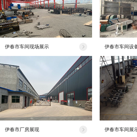
公司新闻
行业动态
伊春市车间现场展示
伊春市车间设
送料封泵有明显的节…
[20
伊春市厂房展现
伊春市车间展