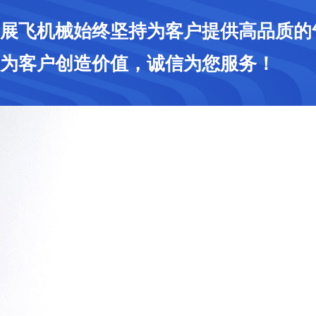
展飞机械始终坚持为客户提供高品质的
为客户创造价值，诚信为您服务！