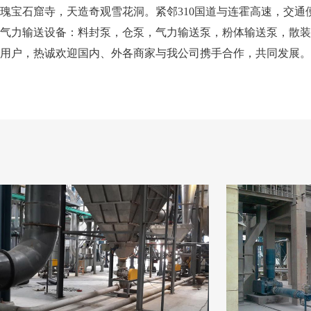
瑰宝石窟寺，天造奇观雪花洞。紧邻310国道与连霍高速，交
气力输送设备：料封泵，仓泵，气力输送泵，粉体输送泵，散装
用户，热诚欢迎国内、外各商家与我公司携手合作，共同发展。
客户现场案
CUSTOMER SITE 