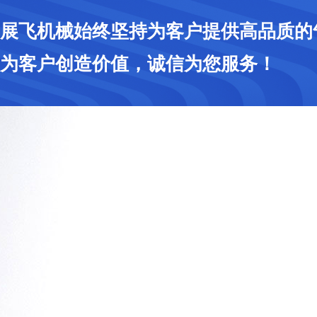
展飞机械始终坚持为客户提供高品质的
为客户创造价值，诚信为您服务！