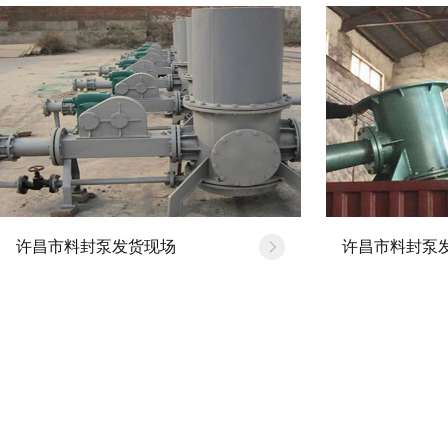
许昌市料封泵发货现场
许昌市料封泵
局对于料封泵系统的…
[20