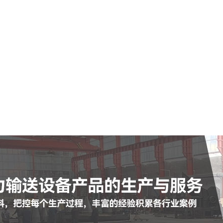
输送斜槽
耐磨管
耐磨弯头
鼓风机
布袋除尘器
查看更多