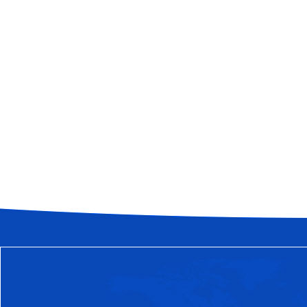
常见问题
许昌市如何克服粉料气力输送系统
FAQ
气力输送管道是输送系统设备易发生
何克服磨损问题也是一门学问，下面
许昌市料封泵的噪音有哪些
作为机械设备，粉体输送设备-料封
避免的会有噪音发出，那么这些噪音
许昌市气力输送设备气流泵在水泥