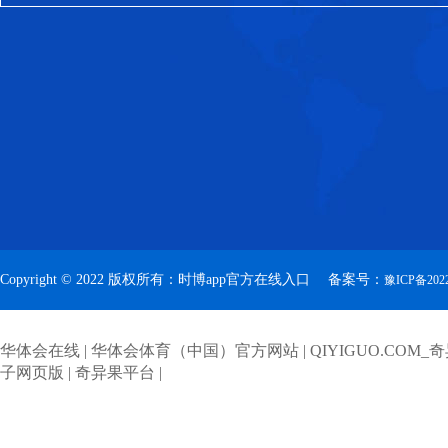
气流泵应用于水泥行业中，对稳定水
量、节约能耗、降低成本等起着至关
Copyright © 2022 版权所有：时博app官方在线入口 备案号：
豫ICP备2022
华体会在线
|
华体会体育（中国）官方网站
|
QIYIGUO.COM_
子网页版
|
奇异果平台
|