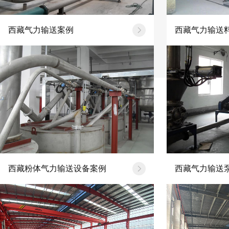
西藏气力输送案例
西藏气力输送
西藏粉体气力输送设备案例
西藏气力输送