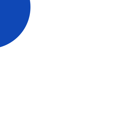
网站首页
时博