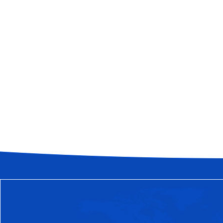
常见问题
西青区如何克服粉料气力输送系统
FAQ
气力输送管道是输送系统设备易发生
何克服磨损问题也是一门学问，下面
西青区料封泵的噪音有哪些
作为机械设备，粉体输送设备-料封
避免的会有噪音发出，那么这些噪音
西青区气力输送设备气流泵在水泥