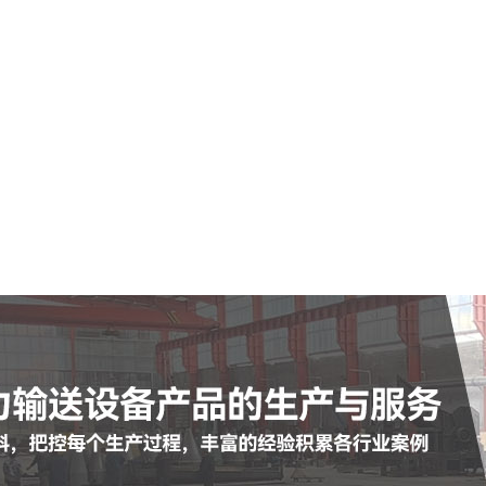
输送斜槽
耐磨管
耐磨弯头
鼓风机
布袋除尘器
查看更多