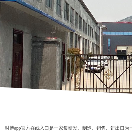
时博app官方在线入口是一家集研发、制造、销售、进出口为