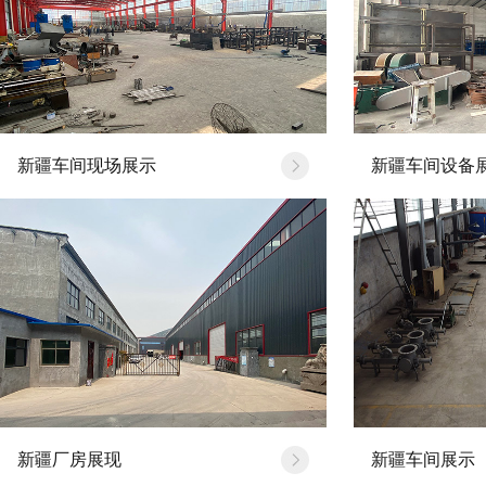
公司新闻
行业动态
新疆车间现场展示
新疆车间设备
料封泵有明显的节能…
[20
新疆厂房展现
新疆车间展示