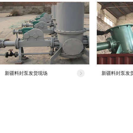
新疆料封泵发货现场
新疆料封泵发
对于料封泵系统的重…
[20