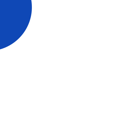
网站首页
时博