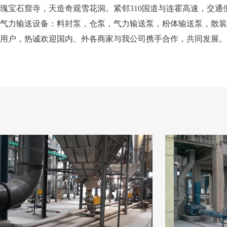
瑰宝石窟寺，天造奇观雪花洞。紧邻310国道与连霍高速，交
气力输送设备：料封泵，仓泵，气力输送泵，粉体输送泵，散装
用户，热诚欢迎国内、外各商家与我公司携手合作，共同发展。
客户现场案
CUSTOMER SITE 