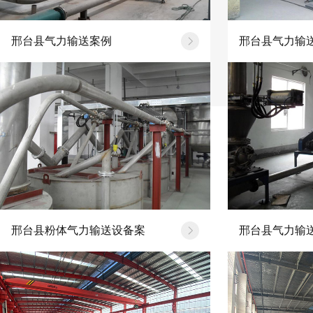
邢台县气力输送案例
邢台县气力输
邢台县粉体气力输送设备案
邢台县气力输