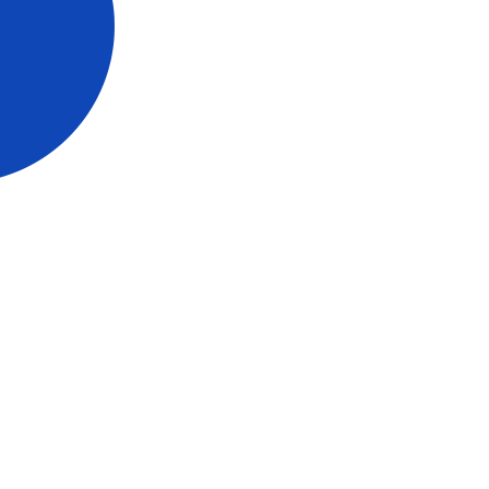
网站首页
时博