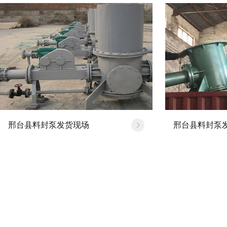
邢台县料封泵发货现场
邢台县料封泵
局对于料封泵系统的…
[20