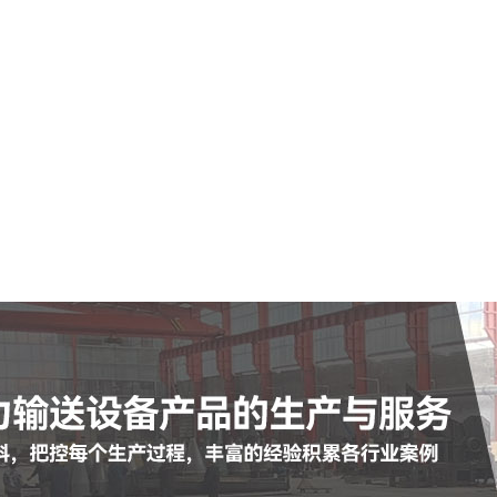
输送斜槽
耐磨管
耐磨弯头
鼓风机
布袋除尘器
查看更多