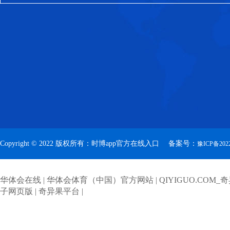
气流泵应用于水泥行业中，对稳定水
量、节约能耗、降低成本等起着至关
Copyright © 2022 版权所有：时博app官方在线入口 备案号：
豫ICP备2022
华体会在线
|
华体会体育（中国）官方网站
|
QIYIGUO.COM_
子网页版
|
奇异果平台
|