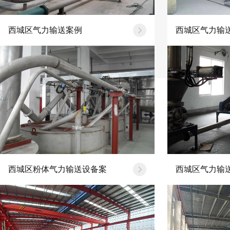
西城区气力输送案例
西城区气力输
西城区粉体气力输送设备案
西城区气力输