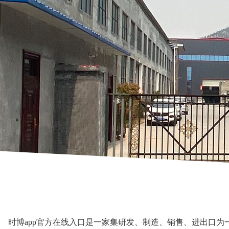
时博app官方在线入口是一家集研发、制造、销售、进出口为