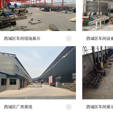
公司新闻
行业动态
西城区车间现场展示
西城区车间设
送料封泵有明显的节…
[20
西城区厂房展现
西城区车间展