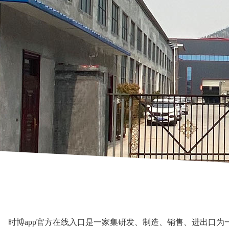
时博app官方在线入口是一家集研发、制造、销售、进出口为