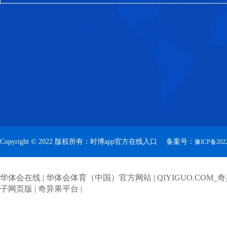
气流泵应用于水泥行业中，对稳定水
量、节约能耗、降低成本等起着至关
Copyright © 2022 版权所有：时博app官方在线入口 备案号：
豫ICP备2022
华体会在线
|
华体会体育（中国）官方网站
|
QIYIGUO.COM_
子网页版
|
奇异果平台
|