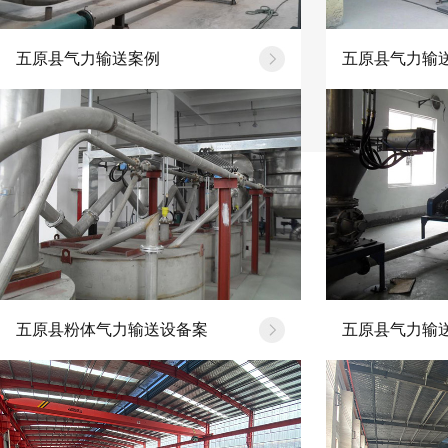
五原县气力输送案例
五原县气力输
五原县粉体气力输送设备案
五原县气力输