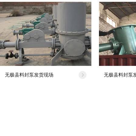
无极县料封泵发货现场
无极县料封泵
局对于料封泵系统的…
[20