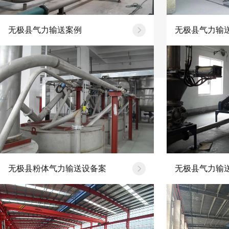
无极县气力输送案例
无极县气力输
无极县粉体气力输送设备案
无极县气力输