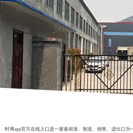
时博app官方在线入口是一家集研发、制造、销售、进出口为