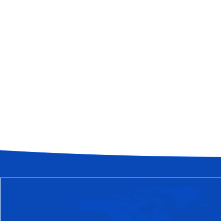
常见问题
无极县如何克服粉料气力输送系统
FAQ
气力输送管道是输送系统设备易发生
何克服磨损问题也是一门学问，下面
无极县料封泵的噪音有哪些
作为机械设备，粉体输送设备-料封
避免的会有噪音发出，那么这些噪音
无极县气力输送设备气流泵在水泥