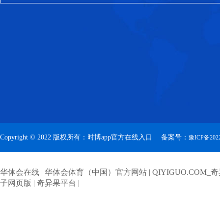
气流泵应用于水泥行业中，对稳定水
量、节约能耗、降低成本等起着至关
Copyright © 2022 版权所有：时博app官方在线入口 备案号：
豫ICP备2022
华体会在线
|
华体会体育（中国）官方网站
|
QIYIGUO.COM_
子网页版
|
奇异果平台
|