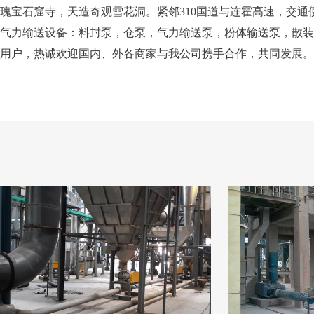
瑰宝石窟寺，天造奇观雪花洞。紧邻310国道与连霍高速，交
气力输送设备：料封泵，仓泵，气力输送泵，粉体输送泵，散装
用户，热诚欢迎国内、外各商家与我公司携手合作，共同发展。
客户现场案
CUSTOMER SITE 