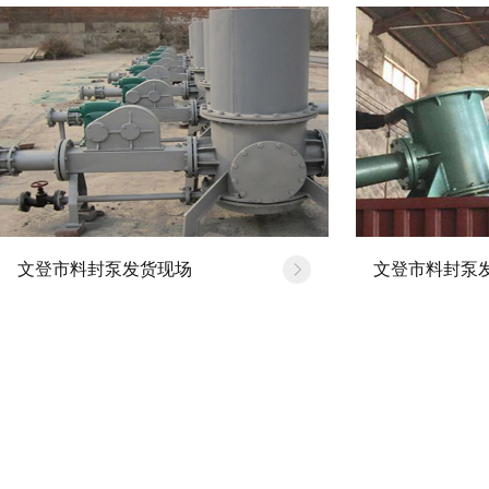
文登市料封泵发货现场
文登市料封泵
局对于料封泵系统的…
[20