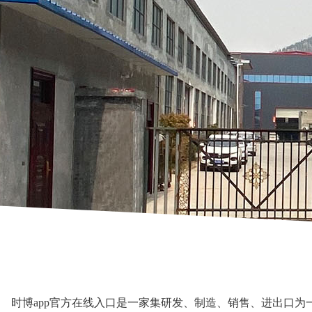
时博app官方在线入口是一家集研发、制造、销售、进出口为