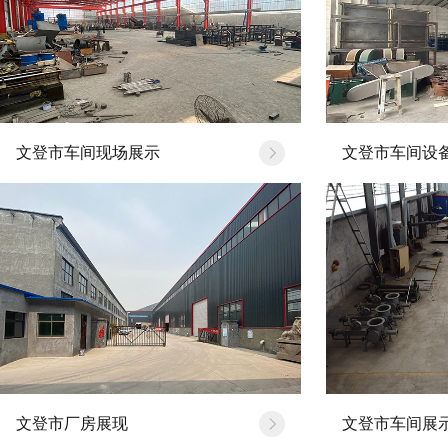
公司新闻
行业动态
文登市车间现场展示
文登市车间设
送料封泵有明显的节…
[20
文登市厂房展现
文登市车间展