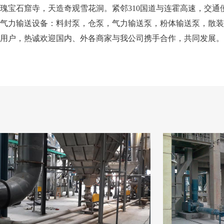
瑰宝石窟寺，天造奇观雪花洞。紧邻310国道与连霍高速，交
气力输送设备：料封泵，仓泵，气力输送泵，粉体输送泵，散装
用户，热诚欢迎国内、外各商家与我公司携手合作，共同发展。
客户现场案
CUSTOMER SITE 