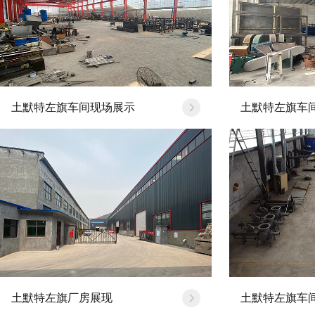
公司新闻
行业动态
土默特左旗车间现场展示
土默特左旗车
力输送料封泵有明显…
[20
土默特左旗厂房展现
土默特左旗车