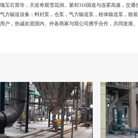
瑰宝石窟寺，天造奇观雪花洞。紧邻310国道与连霍高速，交
气力输送设备：料封泵，仓泵，气力输送泵，粉体输送泵，散装
用户，热诚欢迎国内、外各商家与我公司携手合作，共同发展。
客户现场案
CUSTOMER SITE 