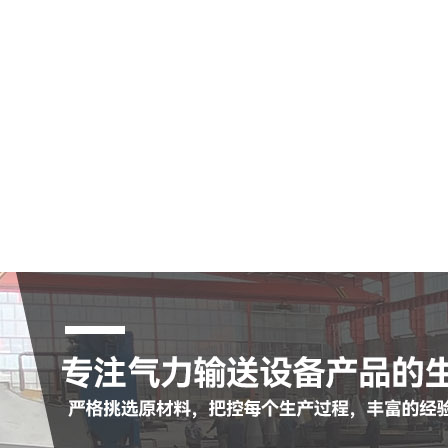
空气输送斜槽
陶瓷耐磨管
陶瓷耐磨弯头
罗茨鼓风机
脉冲布袋除尘器
查看更多