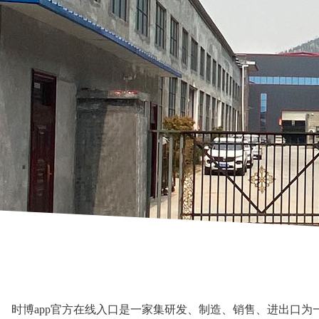
时博app官方在线入口是一家集研发、制造、销售、进出口为