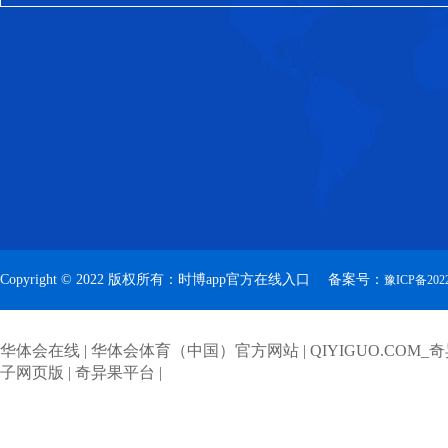
气流泵应用于水泥行业中，对稳定水
量、节约能耗、降低成本等起着至关
Copyright © 2022 版权所有：时博app官方在线入口 备案号：
豫ICP备2022
华体会在线
|
华体会体育（中国）官方网站
|
QIYIGUO.COM_
子网页版
|
奇异果平台
|