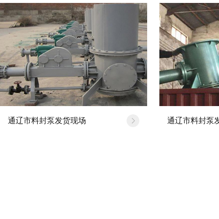
通辽市料封泵发货现场
通辽市料封泵
局对于料封泵系统的…
[20