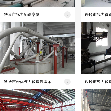
铁岭市气力输送案例
铁岭市气力输
铁岭市粉体气力输送设备案
铁岭市气力输