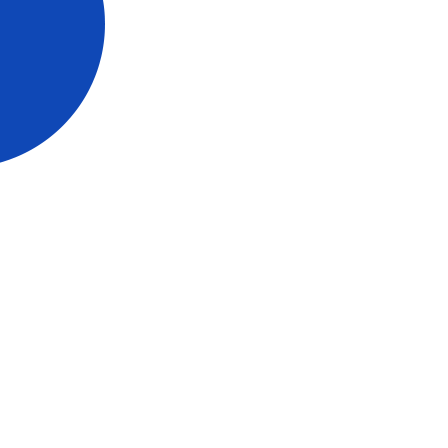
网站首页
时博