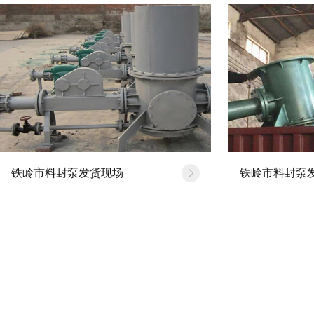
铁岭市料封泵发货现场
铁岭市料封泵
局对于料封泵系统的…
[20