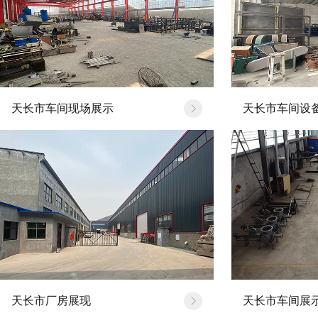
公司新闻
行业动态
天长市车间现场展示
天长市车间设
送料封泵有明显的节…
[20
天长市厂房展现
天长市车间展