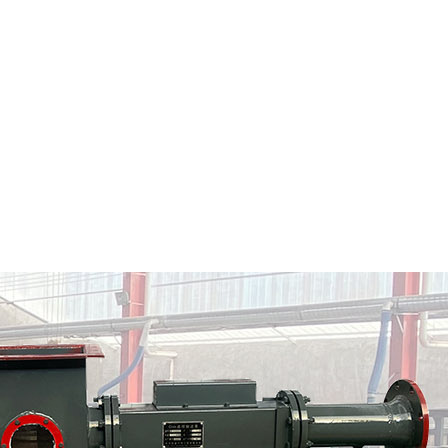
唐山市粉料输送泵
唐山市气力输送料封泵
情
定制批发
查看详情
定