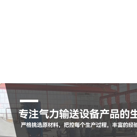
空气输送斜槽
陶瓷耐磨管
陶瓷耐磨弯头
罗茨鼓风机
脉冲布袋除尘器
查看更多