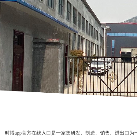
时博app官方在线入口是一家集研发、制造、销售、进出口为