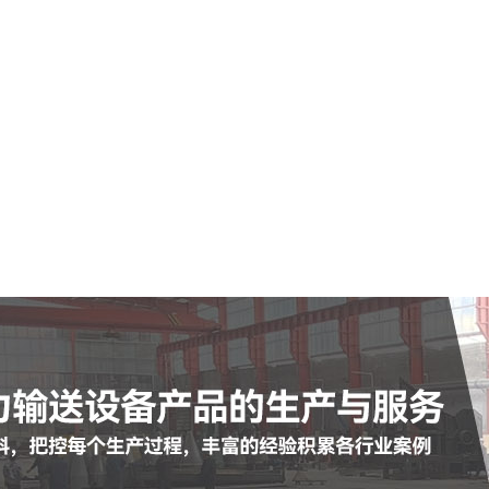
输送斜槽
耐磨管
耐磨弯头
鼓风机
布袋除尘器
查看更多