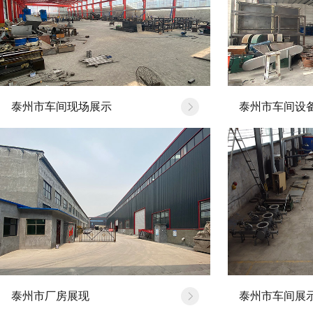
公司新闻
行业动态
泰州市车间现场展示
泰州市车间设
送料封泵有明显的节…
[20
泰州市厂房展现
泰州市车间展