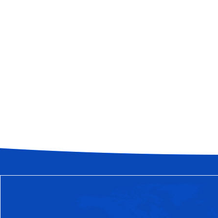
常见问题
泰州市如何克服粉料气力输送系统
FAQ
气力输送管道是输送系统设备易发生
何克服磨损问题也是一门学问，下面
泰州市料封泵的噪音有哪些
作为机械设备，粉体输送设备-料封
避免的会有噪音发出，那么这些噪音
泰州市气力输送设备气流泵在水泥