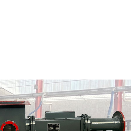
孙吴县粉料输送泵
孙吴县气力输送料封泵
情
定制批发
查看详情
定