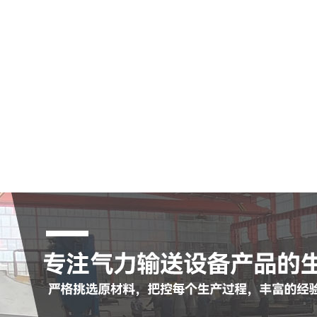
空气输送斜槽
陶瓷耐磨管
陶瓷耐磨弯头
罗茨鼓风机
脉冲布袋除尘器
查看更多