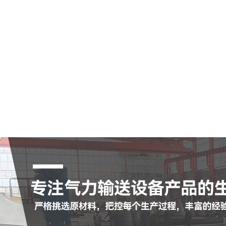
空气输送斜槽
陶瓷耐磨管
陶瓷耐磨弯头
罗茨鼓风机
脉冲布袋除尘器
查看更多