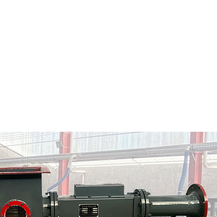
四川粉料输送泵
四川气力输送料封泵
情
定制批发
查看详情
定