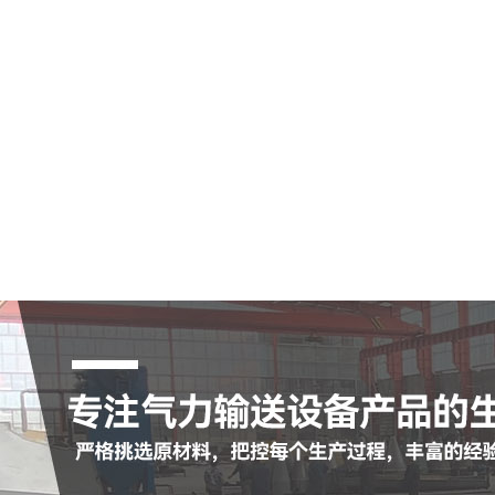
气输送斜槽
瓷耐磨管
瓷耐磨弯头
茨鼓风机
冲布袋除尘器
查看更多