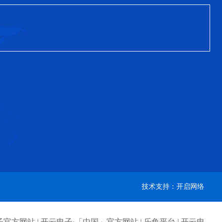
技术支持：开启网络
子官方网站
|
开云电子·「中国」官方网站
|
乐鱼平台
|
开云电