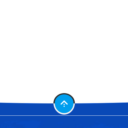
气化板技术创新引领行业发展 多领域应用显成效
软管泵技术新突破，多行业应用迎新变革
时博（中国）赋能循环经济 助力工业固废资源化利
耐磨陶瓷复合管：工业管道领域的革新力量
新型库底双侧卸料器助力工业卸料效率提升