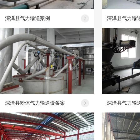
深泽县气力输送案例
深泽县气力输
深泽县粉体气力输送设备案
深泽县气力输