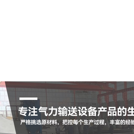
气输送斜槽
瓷耐磨管
瓷耐磨弯头
茨鼓风机
冲布袋除尘器
查看更多