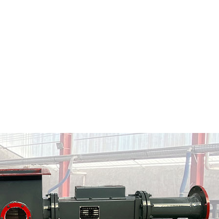
陕西粉料输送泵
陕西气力输送料封泵
情
定制批发
查看详情
定